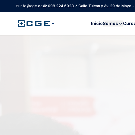
✉ info@cge.ec
☎ 098 224 6028
📍 Calle Túlcan y Av. 29 de Mayo 
-
Inicio
Somos
Curs