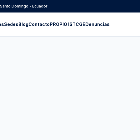
- Santo Domingo - Ecuador
os
Sedes
Blog
Contacto
PROPIO ISTCGE
Denuncias