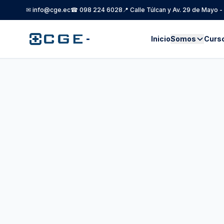
✉ info@cge.ec
☎ 098 224 6028
📍 Calle Túlcan y Av. 29 de Mayo 
-
Inicio
Somos
Curs