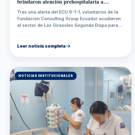
brindaron atención prehospitalaria a
motociclista tras siniestro vial en Santo
Tras una alerta del ECU 9-1-1, voluntarios de la
Domingo
Fundación Consulting Group Ecuador acudieron
al sector de Los Girasoles Segunda Etapa para
atender a un motociclista de 44 años que resultó
lesionado luego de un siniestro de tránsito. Tras
recibir atención prehospitalaria, fue trasladado a
Leer noticia completa
la Clínica Santa Anita para continuar con su
valoración médica.
NOTICIAS INSTITUCIONALES