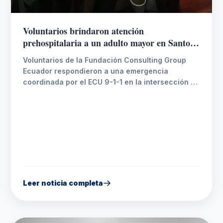
Voluntarios brindaron atención
prehospitalaria a un adulto mayor en Santo
Domingo
Voluntarios de la Fundación Consulting Group
Ecuador respondieron a una emergencia
coordinada por el ECU 9-1-1 en la intersección de
las avenidas Clemencia de Mora y Abraham
Calazacón. En el lugar atendieron a un adulto
mayor de 75 años que presentaba golpes leves y
se encontraba en estado etílico, realizando la
valoración y atención prehospitalaria
correspondiente.
Leer noticia completa