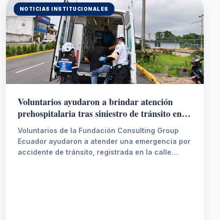
adquiridos en el aula y consolidar destrezas
NOTICIAS INSTITUCIONALES
esenciales para su futura práctica profesional
en el área de la salud.
Voluntarios ayudaron a brindar atención
prehospitalaria tras siniestro de tránsito en la
Zona Rosa
Voluntarios de la Fundación Consulting Group
Ecuador ayudaron a atender una emergencia por
accidente de tránsito, registrada en la calle
Corea del Sur, sector de la Zona Rosa, tras una
alerta del ECU 9-1-1. En el lugar brindaron
atención prehospitalaria a una persona con
lesiones leves, reafirmando su compromiso con
el servicio oportuno a la comunidad.