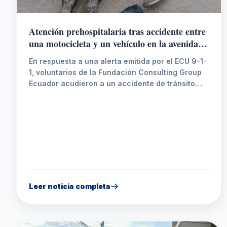
Atención prehospitalaria tras accidente entre
una motocicleta y un vehículo en la avenida
Quito
En respuesta a una alerta emitida por el ECU 9-1-
1, voluntarios de la Fundación Consulting Group
Ecuador acudieron a un accidente de tránsito
registrado en la avenida Quito, cerca de la
Agencia Nacional de Tránsito. Durante la
intervención, brindaron atención prehospitalaria
a un paciente que presentaba una fractura en el
tobillo derecho, realizando su valoración,
estabilización y asistencia inicial conforme a los
protocolos establecidos.
Leer noticia completa