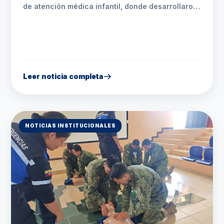
de atención médica infantil, donde desarrollaron
competencias en atención humanizada, trabajo
en equipo y acompañamiento al paciente. La
experiencia práctica permitió reforzar sus
conocimientos en un entorno real, contribuyendo
a una preparación integral para su futuro
profesional
Leer noticia completa
NOTICIAS INSTITUCIONALES