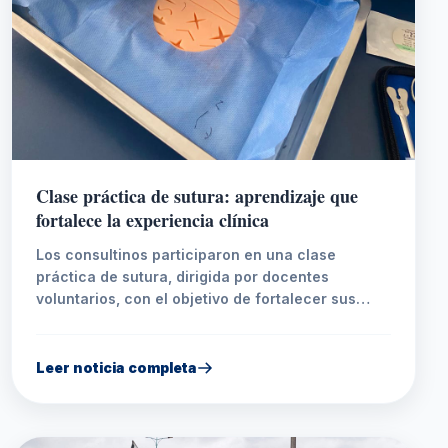
Clase práctica de sutura: aprendizaje que
fortalece la experiencia clínica
Los consultinos participaron en una clase
práctica de sutura, dirigida por docentes
voluntarios, con el objetivo de fortalecer sus
competencias técnicas y clínicas. Durante la
jornada, desarrollaron habilidades en el manejo
de instrumental quirúrgico, técnicas de sutura,
Leer noticia completa
elaboración de nudos y aplicación de normas de
bioseguridad mediante simuladores. Esta
actividad permitió reforzar los conocimientos