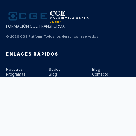
CGE
CONSULTING GROUP
Ecuador
FORMACIÓN QUE TRANSFORMA
© 2026 CGE Platform.
Todos los derechos reservados.
ENLACES RÁPIDOS
Nosotros
Sedes
Blog
Programas
Blog
Contacto
PROGRAMAS
›
Salud
›
Administración
›
Educación
›
Tecnología